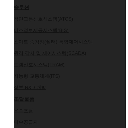
오시는 길
솔루션
첨단교통신호시스템(ATCS)
버스정보제공시스템(BIS)
스마트 승강장(쉘터) 통합제어시스템
원격 감시 및 제어시스템(SCADA)
트램신호시스템(TRAM)
지능형 교통체계(ITS)
정부 R&D 개발
조달물품
우수조달