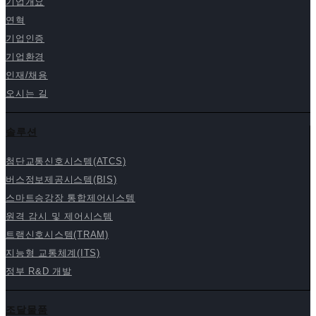
기업개요
연혁
기업인증
기업환경
인재/채용
오시는 길
솔루션
첨단교통신호시스템(ATCS)
버스정보제공시스템(BIS)
스마트승강장 통합제어시스템
원격 감시 및 제어시스템
트램신호시스템(TRAM)
지능형 교통체계(ITS)
정부 R&D 개발