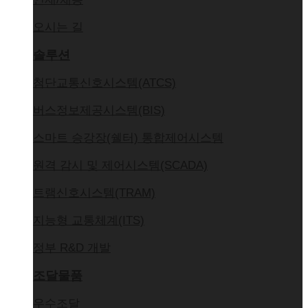
인재/채용
오시는 길
솔루션
첨단교통신호시스템(ATCS)
버스정보제공시스템(BIS)
스마트 승강장(쉘터) 통합제어시스템
원격 감시 및 제어시스템(SCADA)
트램신호시스템(TRAM)
지능형 교통체계(ITS)
정부 R&D 개발
조달물품