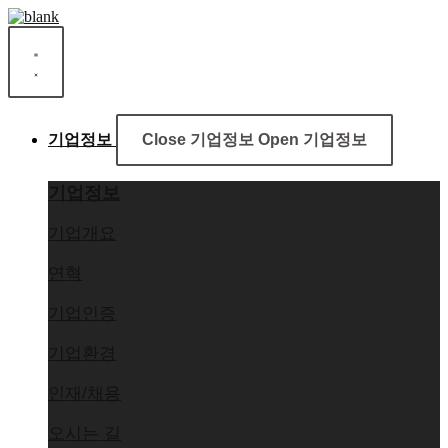
콘
English
Korean
텐
츠
로
건
너
뛰
기업정보
Close 기업정보
Open 기업정보
기
기업정보
기업개요
연혁
기업인증
기업환경
인재/채용