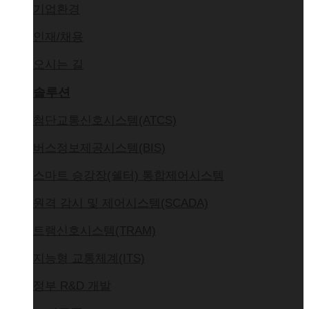
기업환경
인재/채용
오시는 길
솔루션
첨단교통신호시스템(ATCS)
버스정보제공시스템(BIS)
스마트 승강장(쉘터) 통합제어시스템
원격 감시 및 제어시스템(SCADA)
트램신호시스템(TRAM)
지능형 교통체계(ITS)
정부 R&D 개발