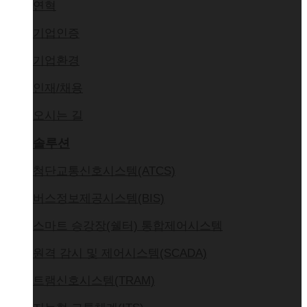
연혁
기업인증
기업환경
인재/채용
오시는 길
솔루션
첨단교통신호시스템(ATCS)
버스정보제공시스템(BIS)
스마트 승강장(쉘터) 통합제어시스템
원격 감시 및 제어시스템(SCADA)
트램신호시스템(TRAM)