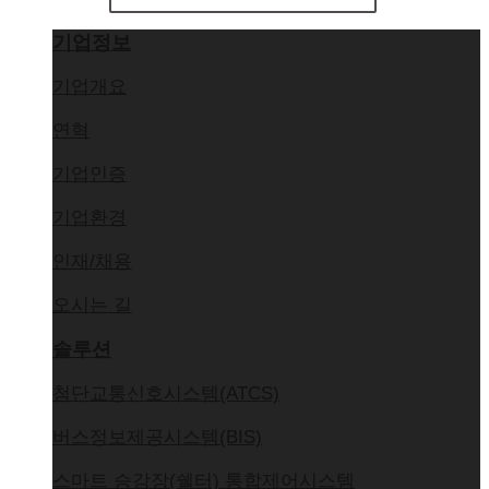
기업정보
기업개요
연혁
기업인증
기업환경
인재/채용
오시는 길
솔루션
첨단교통신호시스템(ATCS)
버스정보제공시스템(BIS)
스마트 승강장(쉘터) 통합제어시스템