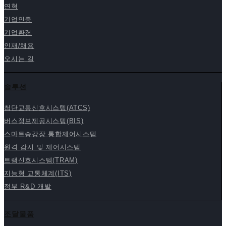
연혁
기업인증
기업환경
인재/채용
오시는 길
솔루션
첨단교통신호시스템(ATCS)
버스정보제공시스템(BIS)
스마트승강장 통합제어시스템
원격 감시 및 제어시스템
트램신호시스템(TRAM)
지능형 교통체계(ITS)
정부 R&D 개발
조달물품