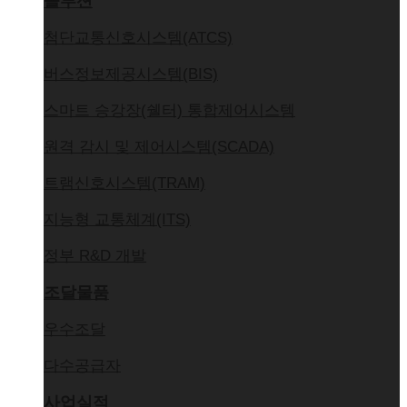
솔루션
첨단교통신호시스템(ATCS)
버스정보제공시스템(BIS)
스마트 승강장(쉘터) 통합제어시스템
원격 감시 및 제어시스템(SCADA)
트램신호시스템(TRAM)
지능형 교통체계(ITS)
정부 R&D 개발
조달물품
우수조달
다수공급자
사업실적