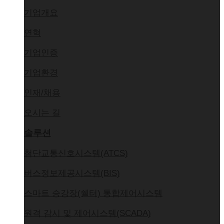
기업개요
연혁
기업인증
기업환경
인재/채용
오시는 길
솔루션
첨단교통신호시스템(ATCS)
버스정보제공시스템(BIS)
스마트 승강장(쉘터) 통합제어시스템
원격 감시 및 제어시스템(SCADA)