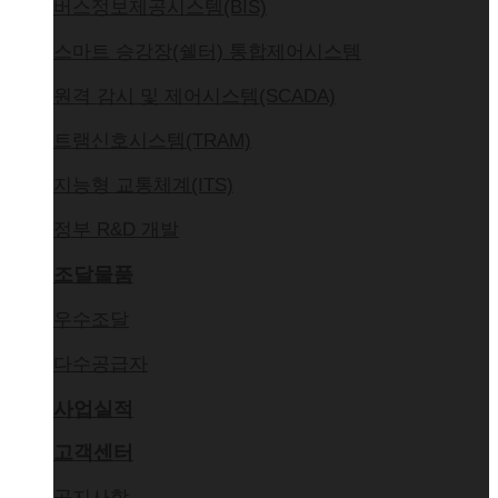
버스정보제공시스템(BIS)
스마트 승강장(쉘터) 통합제어시스템
원격 감시 및 제어시스템(SCADA)
트램신호시스템(TRAM)
지능형 교통체계(ITS)
정부 R&D 개발
조달물품
우수조달
다수공급자
사업실적
고객센터
공지사항