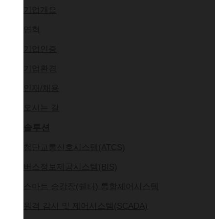
기업개요
연혁
기업인증
기업환경
인재/채용
오시는 길
솔루션
첨단교통신호시스템(ATCS)
버스정보제공시스템(BIS)
스마트 승강장(쉘터) 통합제어시스템
원격 감시 및 제어시스템(SCADA)