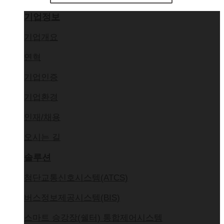
기업정보
기업개요
연혁
기업인증
기업환경
인재/채용
오시는 길
솔루션
첨단교통신호시스템(ATCS)
버스정보제공시스템(BIS)
스마트 승강장(쉘터) 통합제어시스템