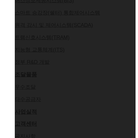
버스정보제공시스템(BIS)
스마트 승강장(쉘터) 통합제어시스템
원격 감시 및 제어시스템(SCADA)
트램신호시스템(TRAM)
지능형 교통체계(ITS)
정부 R&D 개발
조달물품
우수조달
다수공급자
사업실적
고객센터
공지사항