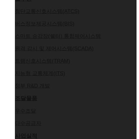
첨단교통신호시스템(ATCS)
버스정보제공시스템(BIS)
스마트 승강장(쉘터) 통합제어시스템
원격 감시 및 제어시스템(SCADA)
트램신호시스템(TRAM)
지능형 교통체계(ITS)
정부 R&D 개발
조달물품
우수조달
다수공급자
사업실적