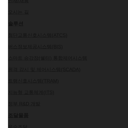
인재/채용
오시는 길
솔루션
첨단교통신호시스템(ATCS)
버스정보제공시스템(BIS)
스마트 승강장(쉘터) 통합제어시스템
원격 감시 및 제어시스템(SCADA)
트램신호시스템(TRAM)
지능형 교통체계(ITS)
정부 R&D 개발
조달물품
우수조달