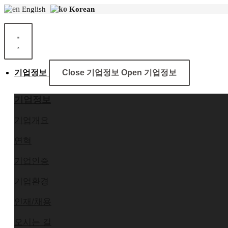
콘
English
Korean
텐
츠
로
건
너
기업정보
Close 기업정보
Open 기업정보
뛰
기
기업정보
기업개요
연혁
기업인증
기업환경
인재/채용
오시는 길