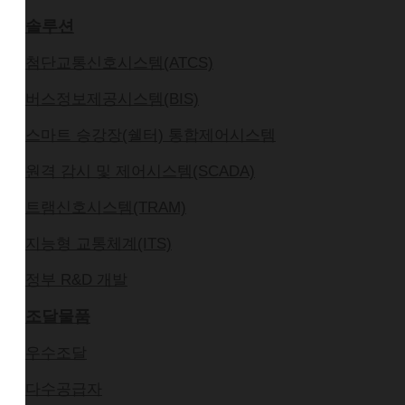
솔루션
첨단교통신호시스템(ATCS)
버스정보제공시스템(BIS)
스마트 승강장(쉘터) 통합제어시스템
원격 감시 및 제어시스템(SCADA)
트램신호시스템(TRAM)
지능형 교통체계(ITS)
정부 R&D 개발
조달물품
우수조달
다수공급자