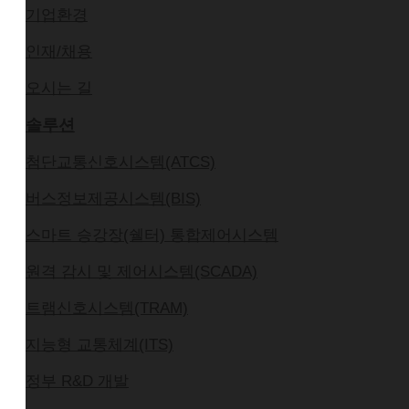
기업환경
인재/채용
오시는 길
솔루션
첨단교통신호시스템(ATCS)
버스정보제공시스템(BIS)
스마트 승강장(쉘터) 통합제어시스템
원격 감시 및 제어시스템(SCADA)
트램신호시스템(TRAM)
지능형 교통체계(ITS)
정부 R&D 개발