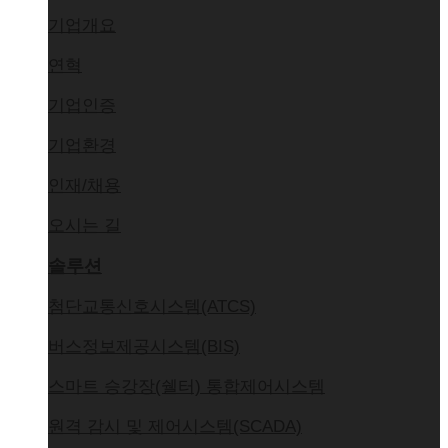
기업개요
연혁
기업인증
기업환경
인재/채용
오시는 길
솔루션
첨단교통신호시스템(ATCS)
버스정보제공시스템(BIS)
스마트 승강장(쉘터) 통합제어시스템
원격 감시 및 제어시스템(SCADA)