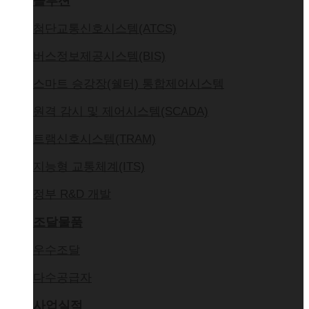
솔루션
첨단교통신호시스템(ATCS)
버스정보제공시스템(BIS)
스마트 승강장(쉘터) 통합제어시스템
원격 감시 및 제어시스템(SCADA)
트램신호시스템(TRAM)
지능형 교통체계(ITS)
정부 R&D 개발
조달물품
우수조달
다수공급자
사업실적