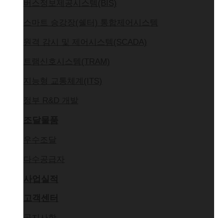
버스정보제공시스템(BIS)
스마트 승강장(쉘터) 통합제어시스템
원격 감시 및 제어시스템(SCADA)
트램신호시스템(TRAM)
지능형 교통체계(ITS)
정부 R&D 개발
조달물품
우수조달
다수공급자
사업실적
고객센터
공지사항