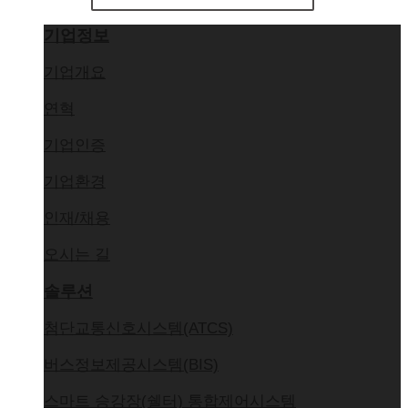
기업정보
기업개요
연혁
기업인증
기업환경
인재/채용
오시는 길
솔루션
첨단교통신호시스템(ATCS)
버스정보제공시스템(BIS)
스마트 승강장(쉘터) 통합제어시스템