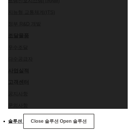
트램신호시스템(TRAM)
지능형 교통체계(ITS)
정부 R&D 개발
조달물품
우수조달
다수공급자
사업실적
고객센터
공지사항
문의사항
솔루션
Close 솔루션
Open 솔루션