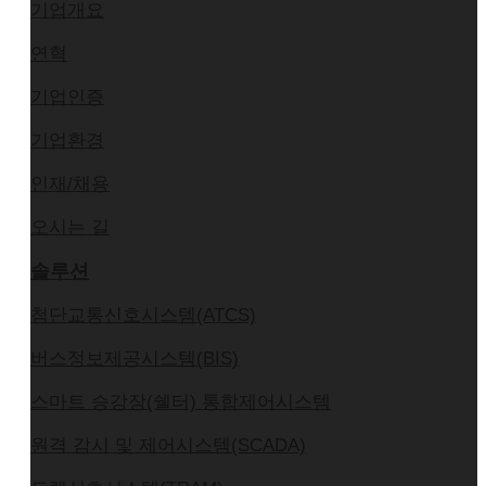
기업개요
연혁
기업인증
기업환경
인재/채용
오시는 길
솔루션
첨단교통신호시스템(ATCS)
버스정보제공시스템(BIS)
스마트 승강장(쉘터) 통합제어시스템
원격 감시 및 제어시스템(SCADA)