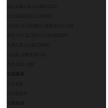
첨단교통신호시스템(ATCS)
버스정보제공시스템(BIS)
스마트 승강장(쉘터) 통합제어시스템
원격 감시 및 제어시스템(SCADA)
트램신호시스템(TRAM)
지능형 교통체계(ITS)
정부 R&D 개발
조달물품
우수조달
다수공급자
사업실적