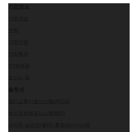
기업정보
기업개요
연혁
기업인증
기업환경
인재/채용
오시는 길
솔루션
첨단교통신호시스템(ATCS)
버스정보제공시스템(BIS)
스마트 승강장(쉘터) 통합제어시스템