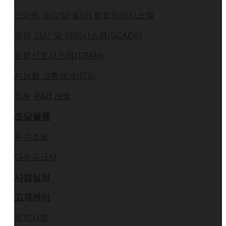
스마트 승강장(쉘터) 통합제어시스템
원격 감시 및 제어시스템(SCADA)
트램신호시스템(TRAM)
지능형 교통체계(ITS)
정부 R&D 개발
조달물품
우수조달
다수공급자
사업실적
고객센터
공지사항