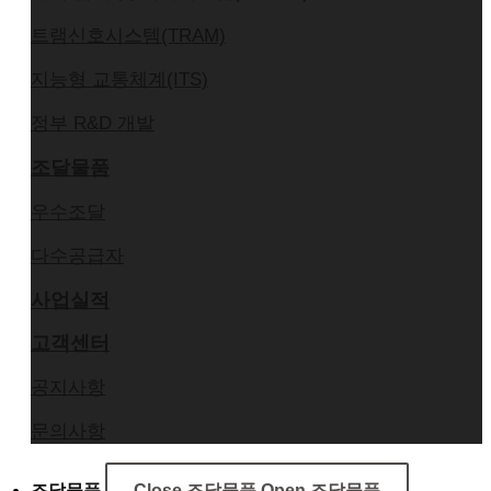
트램신호시스템(TRAM)
지능형 교통체계(ITS)
정부 R&D 개발
조달물품
우수조달
다수공급자
사업실적
고객센터
공지사항
문의사항
조달물품
Close 조달물품
Open 조달물품