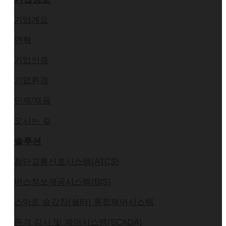
기업개요
연혁
기업인증
기업환경
인재/채용
오시는 길
솔루션
첨단교통신호시스템(ATCS)
버스정보제공시스템(BIS)
스마트 승강장(쉘터) 통합제어시스템
원격 감시 및 제어시스템(SCADA)