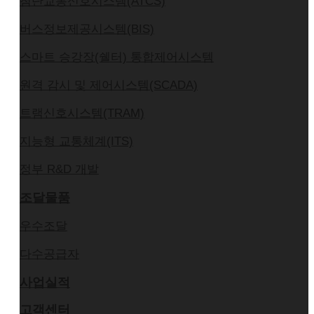
첨단교통신호시스템(ATCS)
버스정보제공시스템(BIS)
스마트 승강장(쉘터) 통합제어시스템
원격 감시 및 제어시스템(SCADA)
트램신호시스템(TRAM)
지능형 교통체계(ITS)
정부 R&D 개발
조달물품
우수조달
다수공급자
사업실적
고객센터