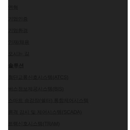
연혁
기업인증
기업환경
인재/채용
오시는 길
솔루션
첨단교통신호시스템(ATCS)
버스정보제공시스템(BIS)
스마트 승강장(쉘터) 통합제어시스템
원격 감시 및 제어시스템(SCADA)
트램신호시스템(TRAM)