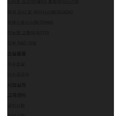
스마트 승강장(쉘터) 통합제어시스템
원격 감시 및 제어시스템(SCADA)
트램신호시스템(TRAM)
지능형 교통체계(ITS)
정부 R&D 개발
조달물품
우수조달
다수공급자
사업실적
고객센터
공지사항
문의사항