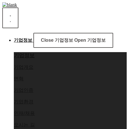
콘
텐
츠
로
건
너
기업정보
Close 기업정보
Open 기업정보
뛰
기
기업정보
기업개요
연혁
기업인증
기업환경
인재/채용
오시는 길