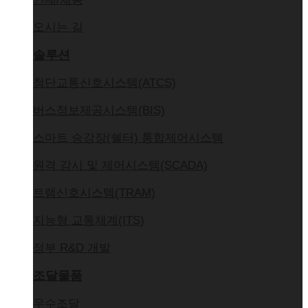
오시는 길
솔루션
첨단교통신호시스템(ATCS)
버스정보제공시스템(BIS)
스마트 승강장(쉘터) 통합제어시스템
원격 감시 및 제어시스템(SCADA)
트램신호시스템(TRAM)
지능형 교통체계(ITS)
정부 R&D 개발
조달물품
우수조달