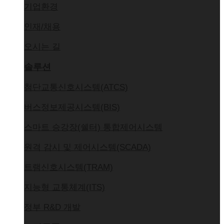
기업환경
인재/채용
오시는 길
솔루션
첨단교통신호시스템(ATCS)
버스정보제공시스템(BIS)
스마트 승강장(쉘터) 통합제어시스템
원격 감시 및 제어시스템(SCADA)
트램신호시스템(TRAM)
지능형 교통체계(ITS)
정부 R&D 개발