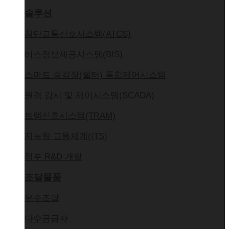
솔루션
첨단교통신호시스템(ATCS)
버스정보제공시스템(BIS)
스마트 승강장(쉘터) 통합제어시스템
원격 감시 및 제어시스템(SCADA)
트램신호시스템(TRAM)
지능형 교통체계(ITS)
정부 R&D 개발
조달물품
우수조달
다수공급자