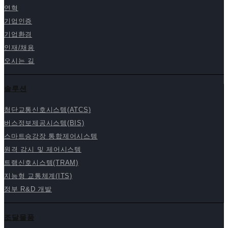
연혁
기업인증
기업환경
인재/채용
오시는 길
솔루션
첨단교통신호시스템(ATCS)
버스정보제공시스템(BIS)
스마트승강장 통합제어시스템
원격 감시 및 제어시스템
트램신호시스템(TRAM)
지능형 교통체계(ITS)
정부 R&D 개발
조달물품